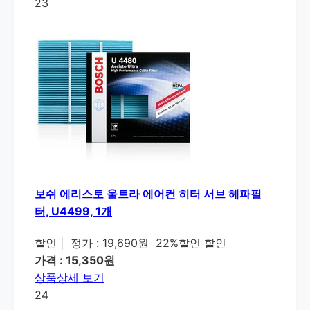
23
보쉬 에리스토 울트라 에어컨 히터 서브 헤파필
터, U4499, 1개
할인
|
정가 : 19,690원
22%할인 할인
가격 : 15,350원
상품상세 보기
24