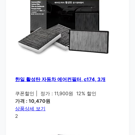
한일 활성탄 자동차 에어컨필터, c174, 3개
쿠폰할인
|
정가 : 11,900원
12% 할인
가격 : 10,470원
상품상세 보기
2