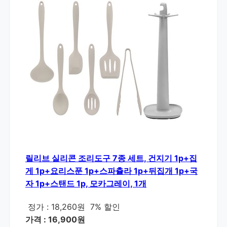
릴리브 실리콘 조리도구 7종 세트, 건지기 1p+집
게 1p+요리스푼 1p+스파츌라 1p+뒤집개 1p+국
자 1p+스탠드 1p, 모카그레이, 1개
정가 : 18,260원
7% 할인
가격 : 16,900원