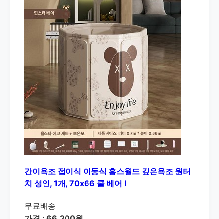
간이욕조 접이식 이동식 홈스월드 깊은욕조 원터
치 성인, 1개, 70x66 쿨 베어 I
무료배송
가격 : 66,200원