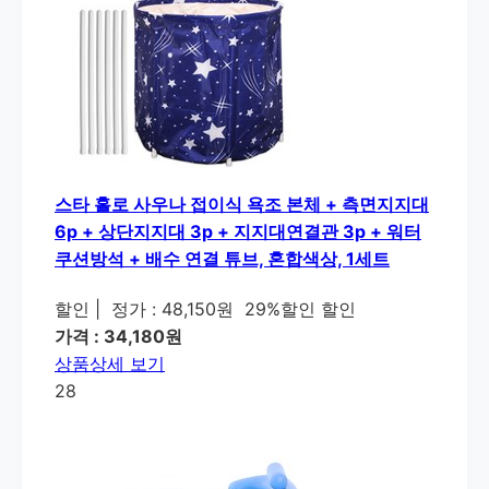
스타 홀로 사우나 접이식 욕조 본체 + 측면지지대
6p + 상단지지대 3p + 지지대연결관 3p + 워터
쿠션방석 + 배수 연결 튜브, 혼합색상, 1세트
할인
|
정가 : 48,150원
29%할인 할인
가격 : 34,180원
상품상세 보기
28