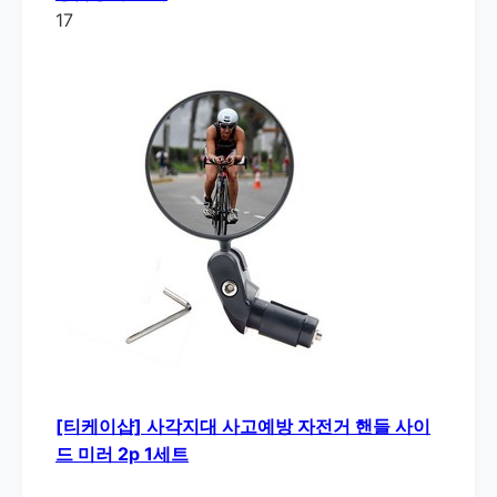
17
[티케이샵] 사각지대 사고예방 자전거 핸들 사이
드 미러 2p 1세트