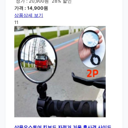
정가 : 20,900원
28% 할인
가격 : 14,900원
상품상세 보기
11
삼육오스토어 킥보드 자전거 거울 후사경 사이드