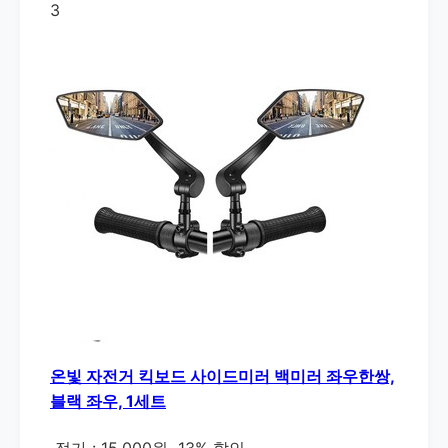
3
온빛 자전거 킥보드 사이드미러 백미러 좌우한쌍,
블랙 좌우, 1세트
정가 : 15,000원
13% 할인