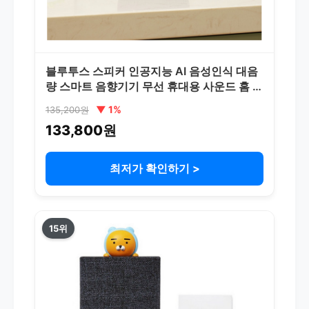
블루투스 스피커 인공지능 AI 음성인식 대음
량 스마트 음향기기 무선 휴대용 사운드 홈 오
디오 음성제어 AI스피커 고음질 가전 디지털
▼ 1%
135,200원
스마트홈 기기, 코코아 블랙 적외선 버전, 스
133,800원
테레오 세트
최저가 확인하기 >
15위