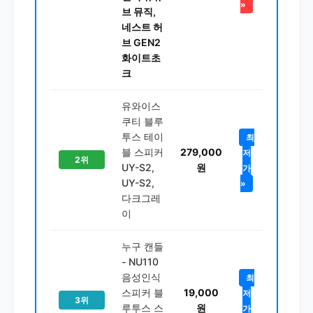
»
브 뮤직,
네스트 허
브 GEN2
화이트초
크
유와이스
쿠티 블루
투스 테이
최
블 스피커
279,000
저
2위
UY-S2,
원
가
UY-S2,
»
다크그레
이
누구 캔들
- NU110
음성인식
최
스피커 블
19,000
저
3위
루투스 스
원
가