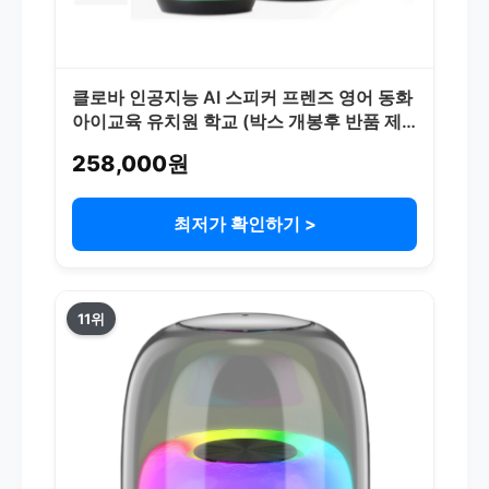
클로바 인공지능 AI 스피커 프렌즈 영어 동화
아이교육 유치원 학교 (박스 개봉후 반품 제
품. 사용 안함), 브라운, 클로바 AI 인공지능
258,000원
스피커 프렌즈
최저가 확인하기 >
11위