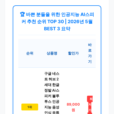
🏆 바쁜 분들을 위한 인공지능 AI스피
커 추천 순위 TOP 30 | 2026년 5월
BEST 3 요약
바
로
순위
상품명
할인가
가
기
구글 네스
트 허브 2
세대 한글
정발 Ai스
피커 블루
최
투스 인공
89,000
저
지능 음성
1위
원
가
인식 유튜