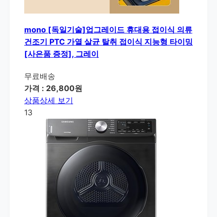
mono [독일기술]업그레이드 휴대용 접이식 의류
건조기 PTC 가열 살균 탈취 접이식 지능형 타이밍
[사은품 증정], 그레이
무료배송
가격 : 26,800원
상품상세 보기
13