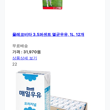
믈레코비타 3.5퍼센트 멸균우유, 1L, 12개
무료배송
가격 : 31,970원
상품상세 보기
22