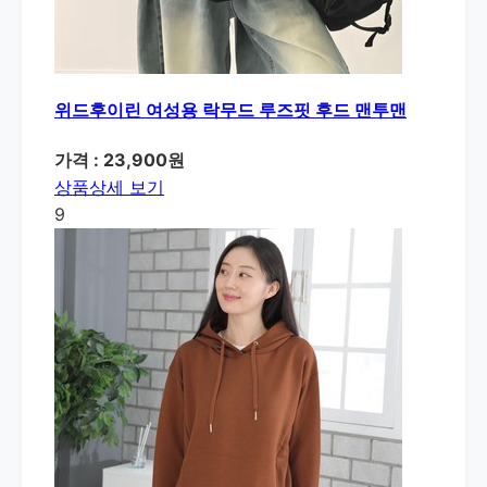
위드후이린 여성용 락무드 루즈핏 후드 맨투맨
가격 : 23,900원
상품상세 보기
9