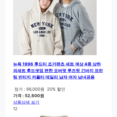
뉴욕 1996 후드티 조거팬츠 세트 색상 4종 상하
의세트 후드셋업 편한 오버핏 루즈핏 긴바지 프린
팅 빈티지 커플티 데일리 남자 여자 남녀공용
정가 : 66,000원
20% 할인
가격 : 52,800원
상품상세 보기
12