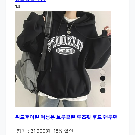
14
위드후이린 여성용 브루클린 루즈핏 후드 맨투맨
정가 : 31,900원
18% 할인