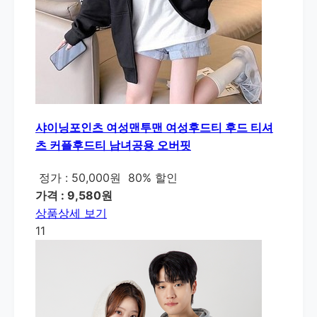
샤이닝포인츠 여성맨투맨 여성후드티 후드 티셔
츠 커플후드티 남녀공용 오버핏
정가 : 50,000원
80% 할인
가격 : 9,580원
상품상세 보기
11