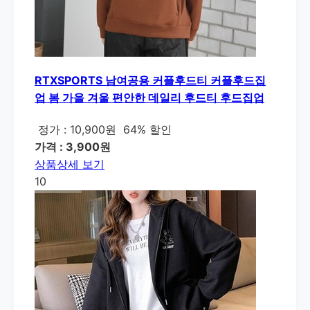
RTXSPORTS 남여공용 커플후드티 커플후드집
업 봄 가을 겨울 편안한 데일리 후드티 후드집업
정가 : 10,900원
64% 할인
가격 : 3,900원
상품상세 보기
10