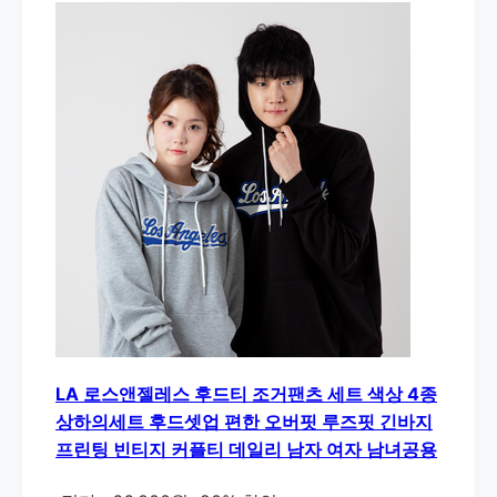
LA 로스앤젤레스 후드티 조거팬츠 세트 색상 4종
상하의세트 후드셋업 편한 오버핏 루즈핏 긴바지
프린팅 빈티지 커플티 데일리 남자 여자 남녀공용