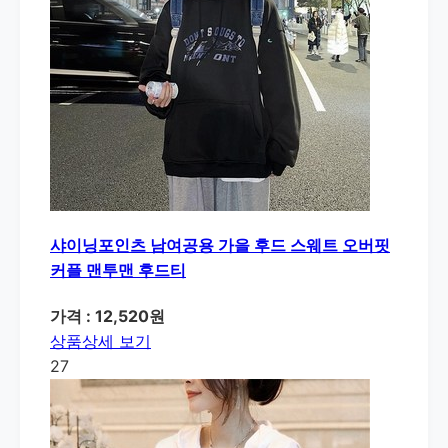
샤이닝포인츠 남여공용 가을 후드 스웨트 오버핏
커플 맨투맨 후드티
가격 : 12,520원
상품상세 보기
27