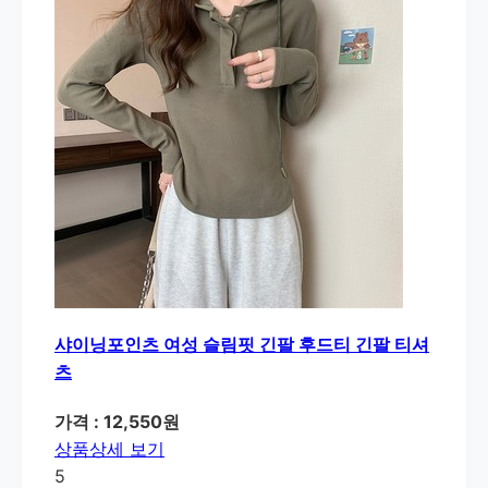
샤이닝포인츠 여성 슬림핏 긴팔 후드티 긴팔 티셔
츠
가격 : 12,550원
상품상세 보기
5