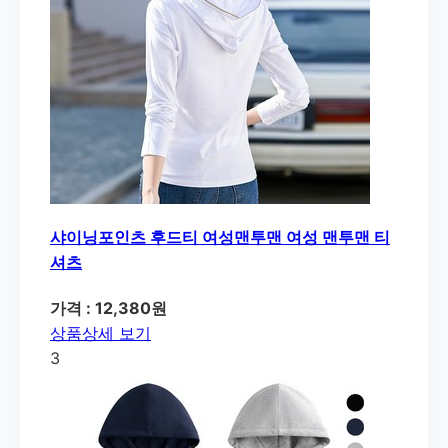
샤이닝포인츠 후드티 여성맨투맨 여성 맨투맨 티
셔츠
가격 : 12,380원
상품상세 보기
3