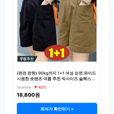
(완전 편한) 90kg까지 1+1 여성 순면 와이드
시원한 숏팬츠 여름 추천 빅사이즈 슬렉스 일
자 5부 외출용 홈웨어 실내복 얇은 쿨 블랙 브
▼ 42%
32,900원
라운 면 밴딩 큰옷 3xl 여자 반바지
18,800원
최저가 확인하기 >