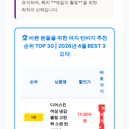
유지하며, 특히 **매일의 활동**을 위한
최적의 선택입니다.
🏆 바쁜 분들을 위한 여자 반바지 추천
순위 TOP 30 | 2026년 4월 BEST 3
요약
바
로
순위
상품명
할인가
가
기
디어스킨
최
여성 냉감
15,900
저
쿨링 고탄
1위
원
가
력 스판 반
»