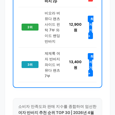
바지 2p
비오라 버
뮤다 팬츠
최
사이드 핀
12,900
저
2위
턱 7부 와
원
가
이드 밴딩
»
반바지
제제룩 여
최
자 반바지
13,400
저
와이드 버
3위
원
가
뮤다 팬츠
»
7부
소비자 만족도와 판매 지수를 종합하여 엄선한
여자 반바지 추천 순위 TOP 30 | 2026년 4월