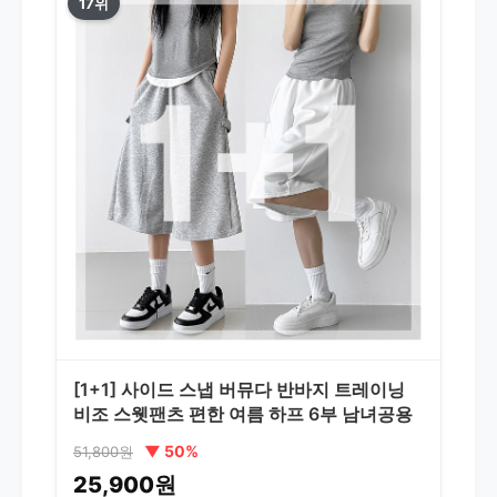
17위
[1+1] 사이드 스냅 버뮤다 반바지 트레이닝
비조 스웻팬츠 편한 여름 하프 6부 남녀공용
▼ 50%
51,800원
25,900원