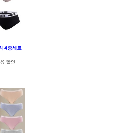
티 4종세트
4% 할인