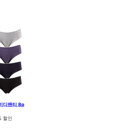
미디팬티 8p
% 할인