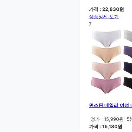
가격 : 22,830원
상품상세 보기
7
면스판 데일리 여성 
정가 : 15,990원
5
가격 : 15,180원