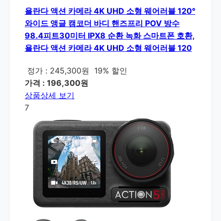
욜란다 액션 카메라 4K UHD 소형 웨어러블 120°
와이드 앵글 캠코더 바디 핸즈프리 POV 방수
98.4피트30미터 IPX8 순환 녹화 스마트폰 호환,
욜란다 액션 카메라 4K UHD 소형 웨어러블 120
정가 : 245,300원
19% 할인
가격 : 196,300원
상품상세 보기
7