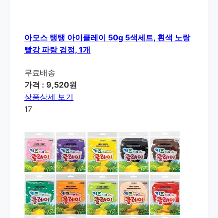
아모스 탱탱 아이클레이 50g 5색세트, 흰색 노랑
빨강 파랑 검정, 1개
무료배송
가격 : 9,520원
상품상세 보기
17