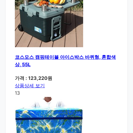
코스모스 캠핑테이블 아이스박스 바퀴형, 혼합색
상, 55L
가격 : 123,220원
상품상세 보기
13