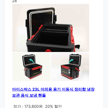
28
아이스박스 23L 야외용 용기 이동식 정리함 냉장
보관 음식 보냉 핸들
정가 : 173,800원
20% 할인