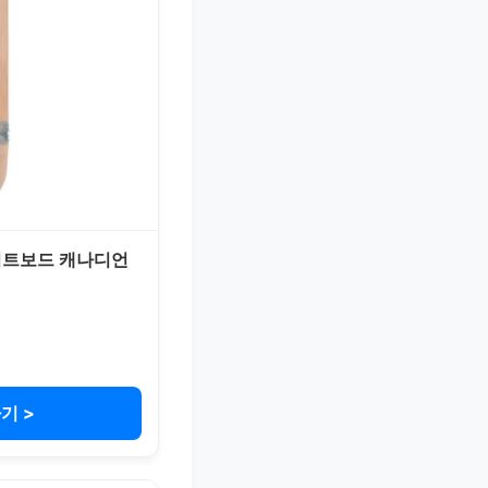
이트보드 캐나디언
기 >