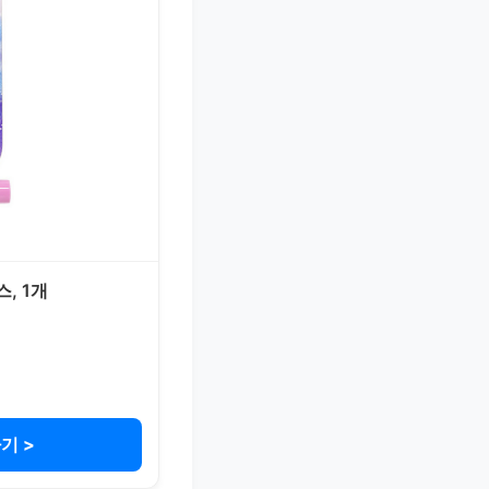
, 1개
기 >