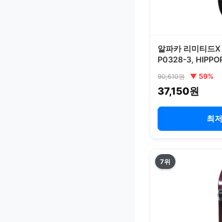
알파카 리미티드X
P0328-3, HIPPO
▼ 59%
90,610원
37,150원
최저
7위