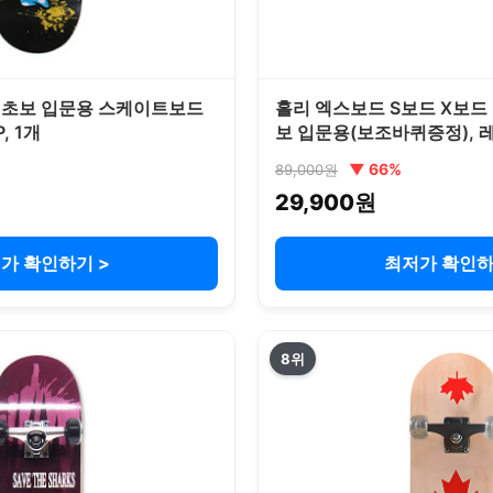
 초보 입문용 스케이트보드
홀리 엑스보드 S보드 X보드
P, 1개
보 입문용(보조바퀴증정), 레
▼ 66%
89,000원
29,900원
가 확인하기 >
최저가 확인하
8위