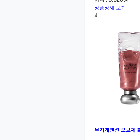
상품상세 보기
4
무지개맨션 오브제 블러