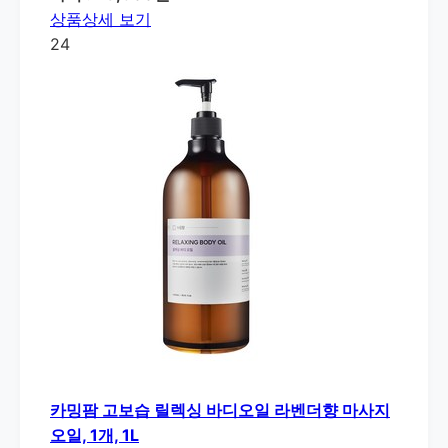
상품상세 보기
24
카밍팜 고보습 릴렉싱 바디오일 라벤더향 마사지
오일, 1개, 1L