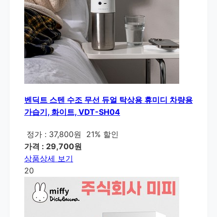
벤딕트 스텐 수조 무선 듀얼 탁상용 휴미디 차량용
가습기, 화이트, VDT-SH04
정가 : 37,800원
21% 할인
가격 : 29,700원
상품상세 보기
20