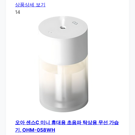
상품상세 보기
14
오아 센스C 미니 휴대용 초음파 탁상용 무선 가습
기, OHM-058WH