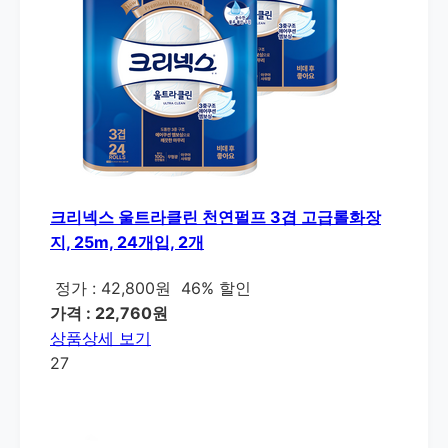
크리넥스 울트라클린 천연펄프 3겹 고급롤화장
지, 25m, 24개입, 2개
정가 : 42,800원
46% 할인
가격 : 22,760원
상품상세 보기
27