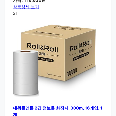
가격 : 116,630원
상품상세 보기
21
대왕롤앤롤 2겹 점보롤 화장지, 300m, 16개입, 1
개