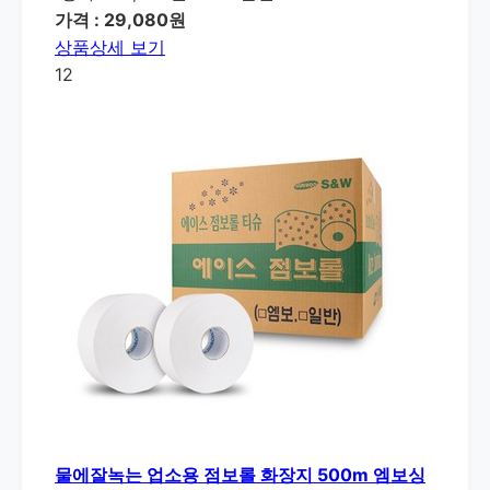
가격 : 29,080원
상품상세 보기
12
물에잘녹는 업소용 점보롤 화장지 500m 엠보싱