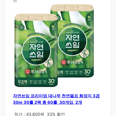
11
자연쓰임 프리미엄 대나무 천연펄프 화장지 3겹
30m 30롤 2팩 총 60롤, 30개입, 2개
정가 : 43,800원
33% 할인