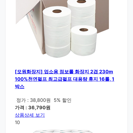
[모원화장지] 업소용 점보롤 화장지 2겹 230m
100%천연펄프 최고급펄프 대용량 휴지 16롤, 1
박스
정가 : 38,800원
5% 할인
가격 : 36,790원
상품상세 보기
10