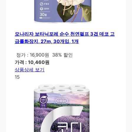
모나리자 보타닉포레 순수 천연펄프 3겹 데코 고
급롤화장지, 27m, 30개입, 1개
정가 : 16,900원
38% 할인
가격 : 10,460원
상품상세 보기
15