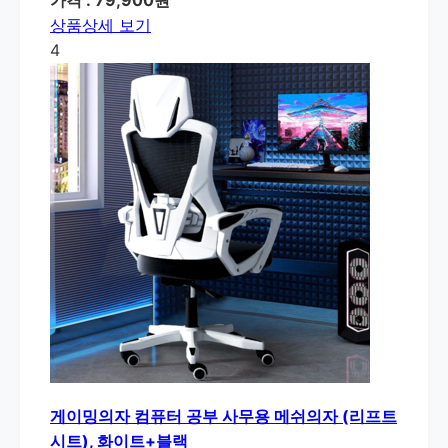
상품상세 보기
4
게이밍의자 컴퓨터 공부 사무용 메쉬의자 (리프트
시트), 화이트+블랙