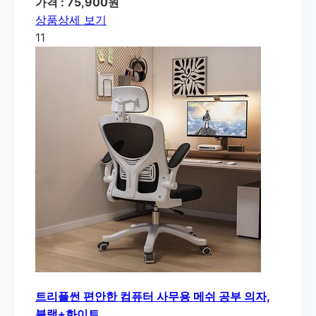
가격 : 75,900원
상품상세 보기
11
트리플썬 편안한 컴퓨터 사무용 메쉬 공부 의자,
블랙+화이트