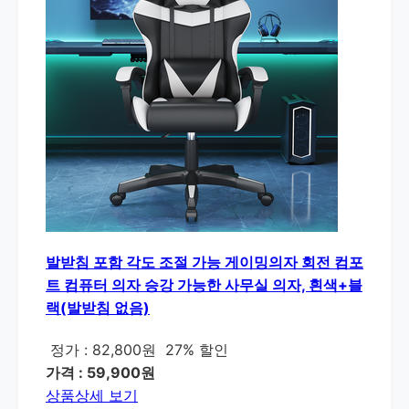
발받침 포함 각도 조절 가능 게이밍의자 회전 컴포
트 컴퓨터 의자 승강 가능한 사무실 의자, 흰색+블
랙(발받침 없음)
정가 : 82,800원
27% 할인
가격 : 59,900원
상품상세 보기