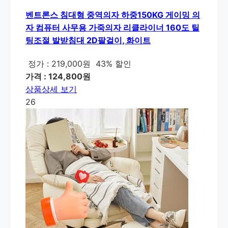
벤트론스 침대형 중역의자 하중150KG 게이밍 의
자 컴퓨터 사무용 가죽의자 리클라이너 160도 틸
팅조절 발받침대 2D팔걸이, 화이트
정가 : 219,000원
43% 할인
가격 : 124,800원
상품상세 보기
26