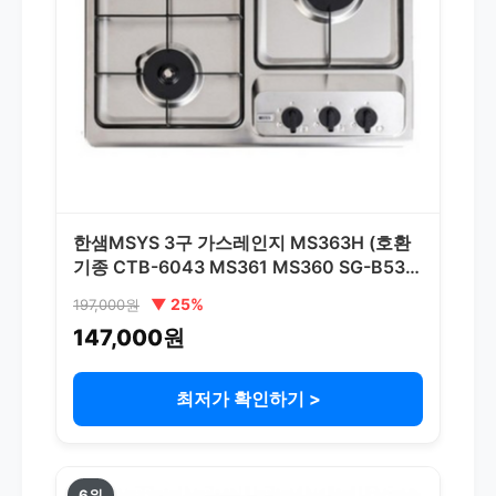
한샘MSYS 3구 가스레인지 MS363H (호환
기종 CTB-6043 MS361 MS360 SG-B53A
) 한샘 전국설치가능 [사은품증정이벤트], 도
▼ 25%
197,000원
시가스, 엠시스 CTB-MS363H
147,000원
최저가 확인하기 >
6위