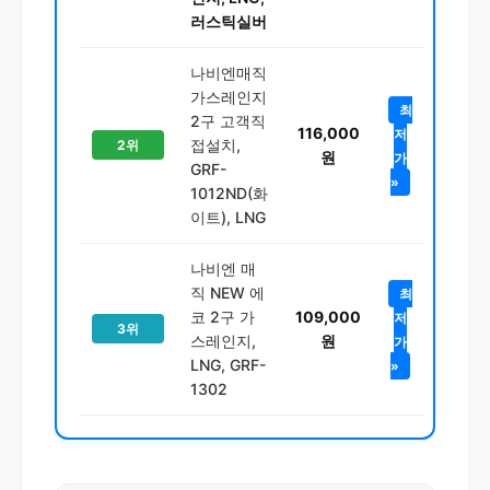
러스틱실버
나비엔매직
가스레인지
최
2구 고객직
116,000
저
접설치,
2위
원
가
GRF-
»
1012ND(화
이트), LNG
나비엔 매
직 NEW 에
최
코 2구 가
109,000
저
3위
스레인지,
원
가
LNG, GRF-
»
1302